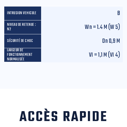
B
W
n
= 1.4 M (W 5)
D
n
0,9 M
VI = 1,1 M (VI 4)
ACCÈS RAPIDE