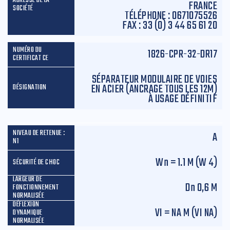
FRANCE
TÉLÉPHONE :
0671075526
FAX :
33 (0) 3 44 65 61 20
1826-CPR-32-DR17
SÉPARATEUR MODULAIRE DE VOIES
EN ACIER (ANCRAGE TOUS LES 12M)
À USAGE DÉFINITIF
A
W
n
= 1.1 M (W 4)
D
n
0,6 M
VI = NA M (VI NA)