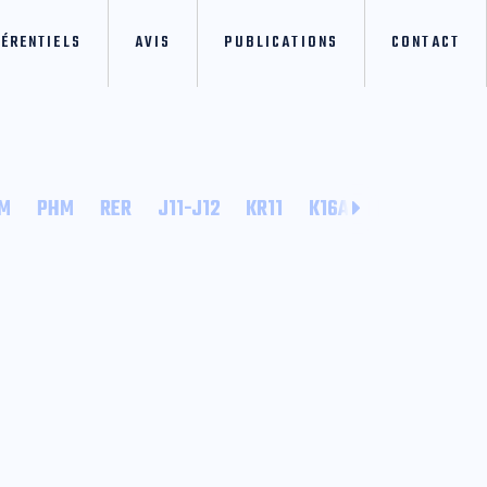
FÉRENTIELS
AVIS
PUBLICATIONS
CONTACT
M
PHM
RER
J11-J12
KR11
K16A
K5A
FBA T