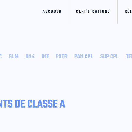
ASCQUER
CERTIFICATIONS
RÉ
C
GLM
BN4
INT
EXTR
PAN CPL
SUP CPL
TE
TS DE CLASSE A