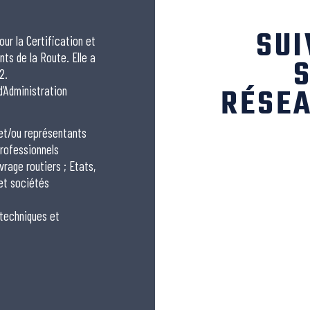
SUI
our la Certification et
nts de la Route. Elle a
S
2.
RÉSEA
 d’Administration
 et/ou représentants
rofessionnels
vrage routiers ; Etats,
 et sociétés
 techniques et