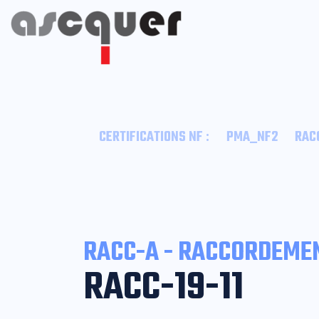
:
CERTIFICATIONS NF
PMA_NF2
RAC
RACC-A - RACCORDEMEN
RACC-19-11