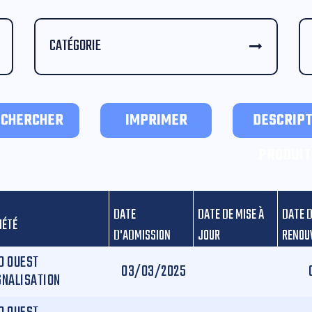
CATÉGORIE
ECHERCHER
IMPRIMER
DESCRIPT
PRODUIT
DATE
DATE DE MISE À
DATE 
IÉTÉ
D'ADMISSION
JOUR
RENOU
D OUEST
03/03/2025
GNALISATION