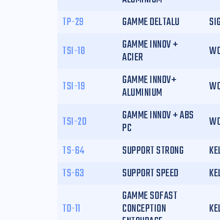
TP-29
GAMME DELTALU
SI
GAMME INNOV +
TSI-18
WO
ACIER
GAMME INNOV+
TSI-19
WO
ALUMINIUM
GAMME INNOV + ABS
TSI-20
WO
PC
TS-64
SUPPORT STRONG
KE
TS-63
SUPPORT SPEED
KE
GAMME SOFAST
TD-11
CONCEPTION
KE