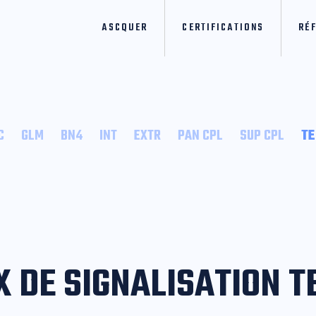
ASCQUER
CERTIFICATIONS
RÉ
C
GLM
BN4
INT
EXTR
PAN CPL
SUP CPL
T
X DE SIGNALISATION 