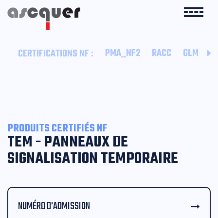
:
PMA_NF2
RACC
GLM
B
CERTIFICATIONS NF
PRODUITS CERTIFIÉS NF
TEM - PANNEAUX DE
SIGNALISATION TEMPORAIRE
NUMÉRO D'ADMISSION