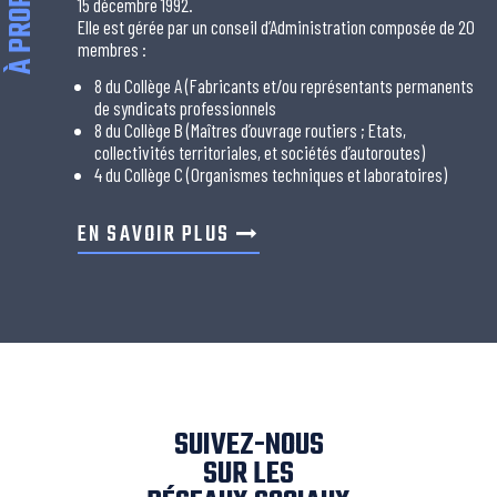
À PROPOS
15 décembre 1992.
Elle est gérée par un conseil d’Administration composée de 20
membres :
8 du Collège A (Fabricants et/ou représentants permanents
de syndicats professionnels
8 du Collège B (Maîtres d’ouvrage routiers ; Etats,
collectivités territoriales, et sociétés d’autoroutes)
4 du Collège C (Organismes techniques et laboratoires)
EN SAVOIR PLUS
SUIVEZ-NOUS
SUR LES