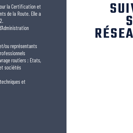
SUI
our la Certification et
nts de la Route. Elle a
S
2.
RÉSEA
 d’Administration
 et/ou représentants
rofessionnels
vrage routiers ; Etats,
 et sociétés
 techniques et