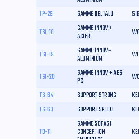
TP-29
GAMME DELTALU
SI
GAMME INNOV +
TSI-18
WO
ACIER
GAMME INNOV+
TSI-19
WO
ALUMINIUM
GAMME INNOV + ABS
TSI-20
WO
PC
TS-64
SUPPORT STRONG
KE
TS-63
SUPPORT SPEED
KE
GAMME SOFAST
TD-11
CONCEPTION
KE