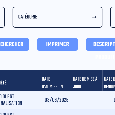
CATÉGORIE
ECHERCHER
IMPRIMER
DESCRIPT
PRODUIT
DATE
DATE DE MISE À
DATE 
IÉTÉ
D'ADMISSION
JOUR
RENOU
D OUEST
03/03/2025
GNALISATION