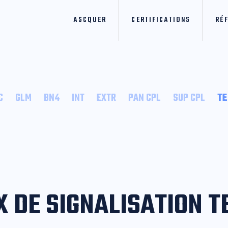
ASCQUER
CERTIFICATIONS
RÉ
C
GLM
BN4
INT
EXTR
PAN CPL
SUP CPL
T
X DE SIGNALISATION 