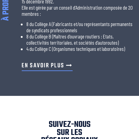
À PROPOS
15 décembre 1992.
Elle est gérée par un conseil d’Administration composée de 20
membres :
8 du Collège A (Fabricants et/ou représentants permanents
de syndicats professionnels
8 du Collège B (Maîtres d’ouvrage routiers ; Etats,
collectivités territoriales, et sociétés d’autoroutes)
4 du Collège C (Organismes techniques et laboratoires)
EN SAVOIR PLUS
SUIVEZ-NOUS
SUR LES