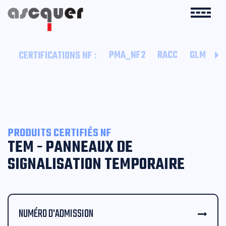
:
PMA_NF2
RACC
GLM
B
CERTIFICATIONS NF
PRODUITS CERTIFIÉS NF
TEM - PANNEAUX DE
SIGNALISATION TEMPORAIRE
NUMÉRO D'ADMISSION