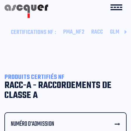
:
PMA_NF2
RACC
GLM
B
CERTIFICATIONS NF
PRODUITS CERTIFIÉS NF
RACC-A - RACCORDEMENTS DE
CLASSE A
NUMÉRO D'ADMISSION