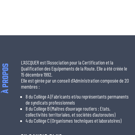
L’ASCQUER est l’Association pour la Certification et la
À PROPOS
Qualification des Equipements de la Route. Elle a été créée le
15 décembre 1992.
Elle est gérée par un conseil d’Administration composée de 20
membres :
8 du Collège A (Fabricants et/ou représentants permanents
de syndicats professionnels
8 du Collège B (Maîtres d’ouvrage routiers ; Etats,
collectivités territoriales, et sociétés d’autoroutes)
4 du Collège C (Organismes techniques et laboratoires)