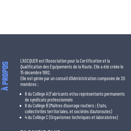
L’ASCQUER est l’Association pour la Certification et la
À PROPOS
Qualification des Equipements de la Route. Elle a été créée le
15 décembre 1992.
Elle est gérée par un conseil d’Administration composée de 20
membres :
8 du Collège A (Fabricants et/ou représentants permanents
de syndicats professionnels
8 du Collège B (Maîtres d’ouvrage routiers ; Etats,
collectivités territoriales, et sociétés d’autoroutes)
4 du Collège C (Organismes techniques et laboratoires)