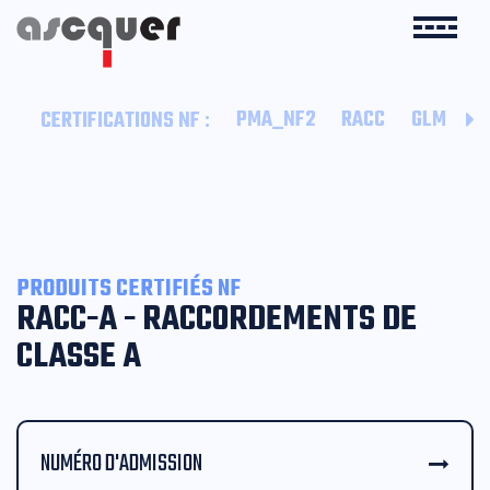
:
PMA_NF2
RACC
GLM
B
CERTIFICATIONS NF
PRODUITS CERTIFIÉS NF
RACC-A - RACCORDEMENTS DE
CLASSE A
NUMÉRO D'ADMISSION