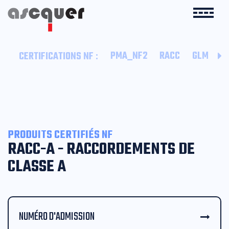
:
PMA_NF2
RACC
GLM
B
CERTIFICATIONS NF
PRODUITS CERTIFIÉS NF
RACC-A - RACCORDEMENTS DE
CLASSE A
NUMÉRO D'ADMISSION