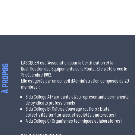
L’ASCQUER est l’Association pour la Certification et la
À PROPOS
Qualification des Equipements de la Route. Elle a été créée le
15 décembre 1992.
Elle est gérée par un conseil d’Administration composée de 20
membres :
8 du Collège A (Fabricants et/ou représentants permanents
de syndicats professionnels
8 du Collège B (Maîtres d’ouvrage routiers ; Etats,
collectivités territoriales, et sociétés d’autoroutes)
4 du Collège C (Organismes techniques et laboratoires)