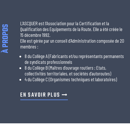
L’ASCQUER est l’Association pour la Certification et la
À PROPOS
Qualification des Equipements de la Route. Elle a été créée le
15 décembre 1992.
Elle est gérée par un conseil d’Administration composée de 20
membres :
8 du Collège A (Fabricants et/ou représentants permanents
de syndicats professionnels
8 du Collège B (Maîtres d’ouvrage routiers ; Etats,
collectivités territoriales, et sociétés d’autoroutes)
4 du Collège C (Organismes techniques et laboratoires)
EN SAVOIR PLUS