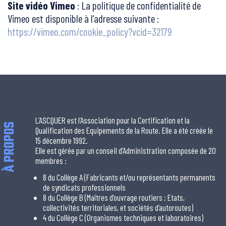
Site vidéo Vimeo
: La politique de confidentialité de
Vimeo est disponible à l’adresse suivante :
https://vimeo.com/cookie_policy?vcid=32179
L’ASCQUER est l’Association pour la Certification et la
À PROPOS
Qualification des Equipements de la Route. Elle a été créée le
15 décembre 1992.
Elle est gérée par un conseil d’Administration composée de 20
membres :
8 du Collège A (Fabricants et/ou représentants permanents
de syndicats professionnels
8 du Collège B (Maîtres d’ouvrage routiers ; Etats,
collectivités territoriales, et sociétés d’autoroutes)
4 du Collège C (Organismes techniques et laboratoires)