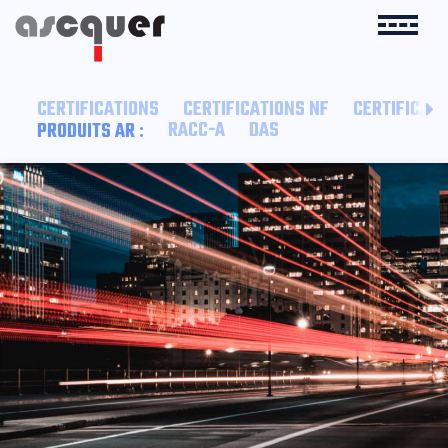
CERTIFICATIONS
CERTIFICATIONS NF
CERTIFICATI
:
RACC-A
DAS
PRODUITS AR