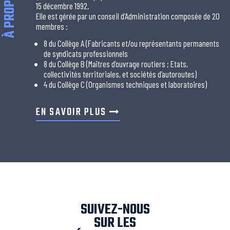
À PROPOS
15 décembre 1992.
Elle est gérée par un conseil d’Administration composée de 20
membres :
8 du Collège A (Fabricants et/ou représentants permanents
de syndicats professionnels
8 du Collège B (Maîtres d’ouvrage routiers ; Etats,
collectivités territoriales, et sociétés d’autoroutes)
4 du Collège C (Organismes techniques et laboratoires)
EN SAVOIR PLUS
SUIVEZ-NOUS
SUR LES