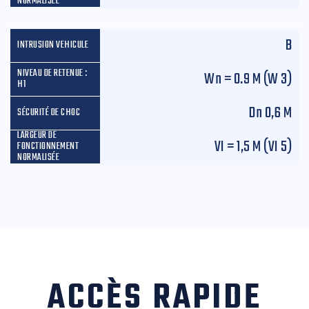
B
W
n
= 0.9 M (W 3)
D
n
0,6 M
VI = 1,5 M (VI 5)
ACCÈS RAPIDE