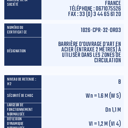
FRANCE
TÉLÉPHONE :
0671075526
FAX :
33 (0) 3 44 65 61 20
1826-CPR-32-DR03
BARRIÈRE D’OUVRAGE D’ART EN
ACIER (ENTRAXE 2 MÈTRES) À
UTILISER DANS LES ZONES DE
CIRCULATION
B
W
n
= 1.6 M (W 5)
D
n
1,1 M
VI = 1,2 M (VI 4)