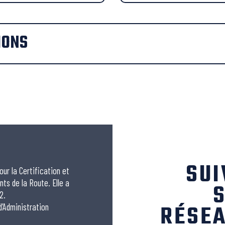
IONS
SUI
our la Certification et
nts de la Route. Elle a
S
2.
RÉSEA
 d’Administration