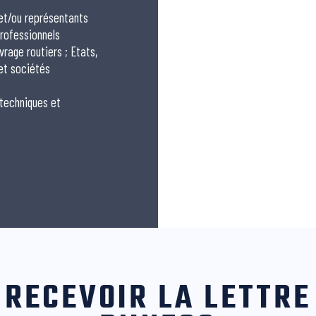
 et/ou représentants
rofessionnels
vrage routiers ; Etats,
 et sociétés
 techniques et
RECEVOIR LA LETTRE