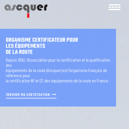
ORGANISME CERTIFICATEUR POUR
LES ÉQUIPEMENTS
DE LA ROUTE
Depuis 1992, l’Association pour la certification et la qualification
des
équipements de la route (Ascquer) est l’organisme français de
référence pour
la certification NF et CE des équipements de la route en France.
TROUVER MA CERTIFICATION