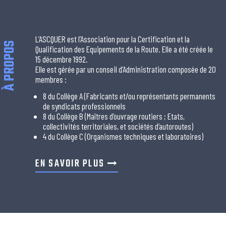
L’ASCQUER est l’Association pour la Certification et la
À PROPOS
Qualification des Equipements de la Route. Elle a été créée le
15 décembre 1992.
Elle est gérée par un conseil d’Administration composée de 20
membres :
8 du Collège A (Fabricants et/ou représentants permanents
de syndicats professionnels
8 du Collège B (Maîtres d’ouvrage routiers ; Etats,
collectivités territoriales, et sociétés d’autoroutes)
4 du Collège C (Organismes techniques et laboratoires)
EN SAVOIR PLUS