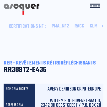
:
PMA_NF2
RACC
GLM
B
CERTIFICATIONS NF
RER - REVÊTEMENTS RÉTRORÉFLÉCHISSANTS
RR389T2-E436
AVERY DENNISON GRPD-EUROPE
WILLEM EINTHOVENSTRAAT 11,
2342 BH OEGSTGEEST / P.O. BOX 28