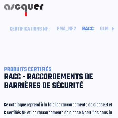
:
PMA_NF2
RACC
GLM
B
CERTIFICATIONS NF
PRODUITS CERTIFIÉS
RACC - RACCORDEMENTS DE
BARRIÈRES DE SÉCURITÉ
Ce catalogue reprend à la fois les raccordements de classe B et
C certifiés NF et les raccordements de classe A certifiés sous la