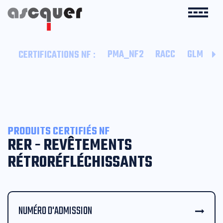
:
PMA_NF2
RACC
GLM
B
CERTIFICATIONS NF
PRODUITS CERTIFIÉS NF
RER - REVÊTEMENTS
RÉTRORÉFLÉCHISSANTS
NUMÉRO D'ADMISSION