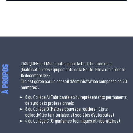
L’ASCQUER est l’Association pour la Certification et la
À PROPOS
Qualification des Equipements de la Route. Elle a été créée le
15 décembre 1992.
Elle est gérée par un conseil d’Administration composée de 20
membres :
8 du Collège A (Fabricants et/ou représentants permanents
de syndicats professionnels
8 du Collège B (Maîtres d’ouvrage routiers ; Etats,
collectivités territoriales, et sociétés d’autoroutes)
4 du Collège C (Organismes techniques et laboratoires)