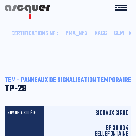
:
PMA_NF2
RACC
GLM
B
CERTIFICATIONS NF
TEM - PANNEAUX DE SIGNALISATION TEMPORAIRE
TP-29
SIGNAUX GIROD
BP 30 004
BELLEFONTAINE