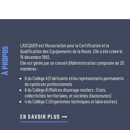
L’ASCQUER est l’Association pour la Certification et la
À PROPOS
Qualification des Equipements de la Route. Elle a été créée le
15 décembre 1992.
Elle est gérée par un conseil d’Administration composée de 20
membres :
8 du Collège A (Fabricants et/ou représentants permanents
de syndicats professionnels
8 du Collège B (Maîtres d’ouvrage routiers ; Etats,
collectivités territoriales, et sociétés d’autoroutes)
4 du Collège C (Organismes techniques et laboratoires)
EN SAVOIR PLUS