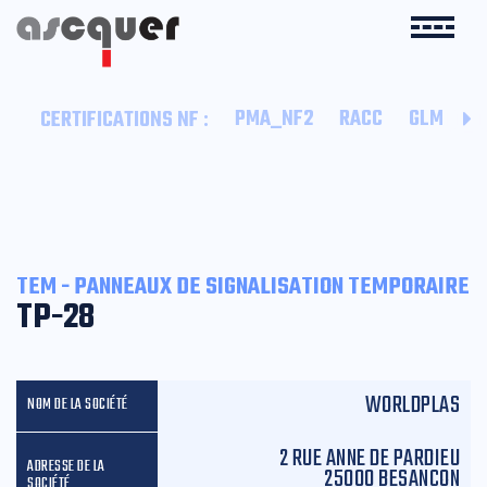
:
PMA_NF2
RACC
GLM
B
CERTIFICATIONS NF
TEM - PANNEAUX DE SIGNALISATION TEMPORAIRE
TP-28
WORLDPLAS
2 RUE ANNE DE PARDIEU
25000 BESANÇON