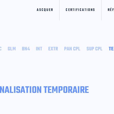
ASCQUER
CERTIFICATIONS
RÉ
C
GLM
BN4
INT
EXTR
PAN CPL
SUP CPL
T
GNALISATION TEMPORAIRE