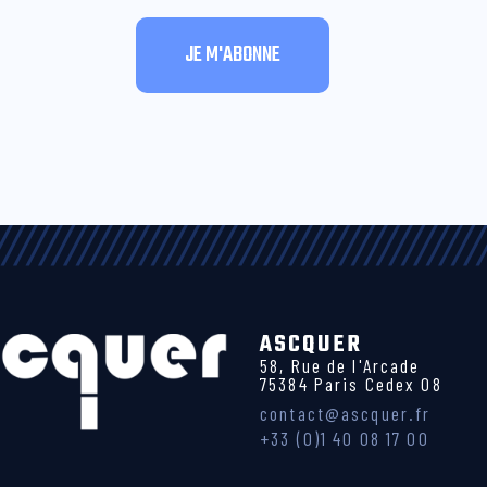
ASCQUER
58, Rue de l'Arcade
75384 Paris Cedex 08
contact@ascquer.fr
+33 (0)1 40 08 17 00