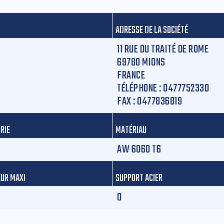
ADRESSE DE LA SOCIÉTÉ
11 RUE DU TRAITÉ DE ROME
69780 MIONS
FRANCE
TÉLÉPHONE :
0477752330
FAX :
0477836819
RIE
MATÉRIAU
AW 6060 T6
UR MAXI
SUPPORT ACIER
0