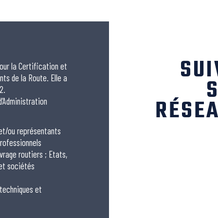
SUI
our la Certification et
nts de la Route. Elle a
S
2.
RÉSEA
 d’Administration
 et/ou représentants
rofessionnels
vrage routiers ; Etats,
 et sociétés
 techniques et