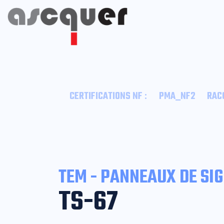
:
CERTIFICATIONS NF
PMA_NF2
RAC
TEM - PANNEAUX DE SI
TS-67