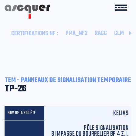
:
PMA_NF2
RACC
GLM
B
CERTIFICATIONS NF
TEM - PANNEAUX DE SIGNALISATION TEMPORAIRE
TP-26
KELIAS
PÔLE SIGNALISATION
8 IMPASSE DU BOURRELIER BP 4 Z.I.