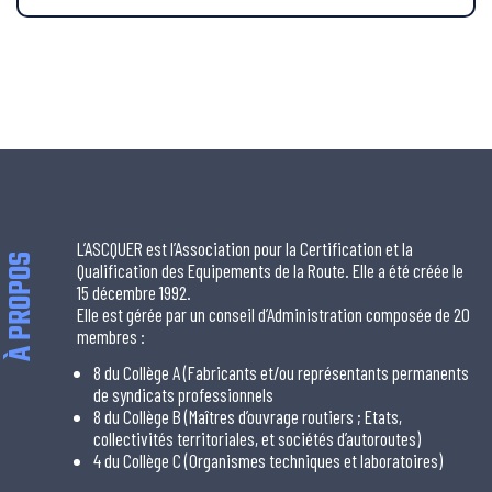
L’ASCQUER est l’Association pour la Certification et la
À PROPOS
Qualification des Equipements de la Route. Elle a été créée le
15 décembre 1992.
Elle est gérée par un conseil d’Administration composée de 20
membres :
8 du Collège A (Fabricants et/ou représentants permanents
de syndicats professionnels
8 du Collège B (Maîtres d’ouvrage routiers ; Etats,
collectivités territoriales, et sociétés d’autoroutes)
4 du Collège C (Organismes techniques et laboratoires)