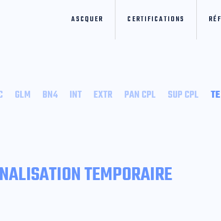
ASCQUER
CERTIFICATIONS
RÉ
C
GLM
BN4
INT
EXTR
PAN CPL
SUP CPL
T
GNALISATION TEMPORAIRE