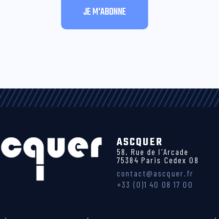
ASCQUER
58, Rue de l'Arcade
75384 Paris Cedex 08
contact@ascquer.fr
+33 (0)1 40 08 17 00