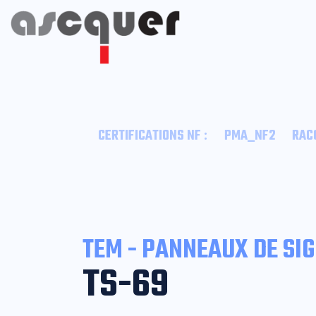
:
CERTIFICATIONS NF
PMA_NF2
RAC
TEM - PANNEAUX DE SI
TS-69