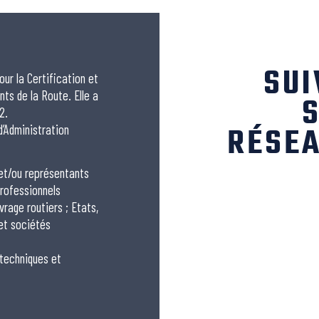
SUI
our la Certification et
nts de la Route. Elle a
S
2.
RÉSEA
 d’Administration
 et/ou représentants
rofessionnels
vrage routiers ; Etats,
 et sociétés
 techniques et