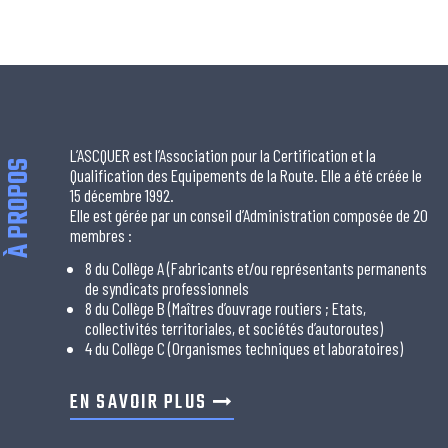
L’ASCQUER est l’Association pour la Certification et la
À PROPOS
Qualification des Equipements de la Route. Elle a été créée le
15 décembre 1992.
Elle est gérée par un conseil d’Administration composée de 20
membres :
8 du Collège A (Fabricants et/ou représentants permanents
de syndicats professionnels
8 du Collège B (Maîtres d’ouvrage routiers ; Etats,
collectivités territoriales, et sociétés d’autoroutes)
4 du Collège C (Organismes techniques et laboratoires)
EN SAVOIR PLUS