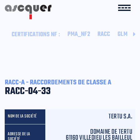
:
PMA_NF2
RACC
GLM
B
CERTIFICATIONS NF
RACC-A - RACCORDEMENTS DE CLASSE A
RACC-04-33
TERTU S.A.
DOMAINE DE TERTU
61160 VILLEDIEU LES BAILLEUL